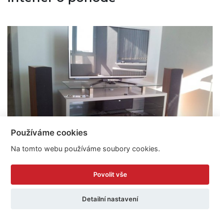
Používáme cookies
Na tomto webu používáme soubory cookies.
Proměna kuchyně a obývacího
Povolit vše
pokoje
Detailní nastavení