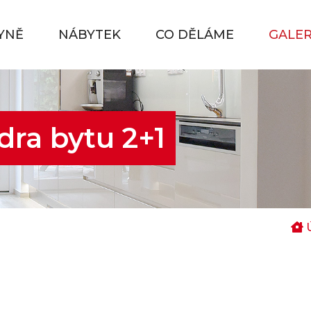
YNĚ
NÁBYTEK
CO DĚLÁME
GALER
dra bytu 2+1