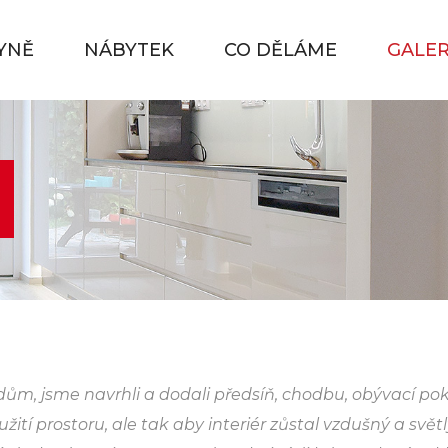
YNĚ
NÁBYTEK
CO DĚLÁME
GALER
dům, jsme navrhli a dodali předsíň, chodbu, obývací poko
tí prostoru, ale tak aby interiér zůstal vzdušný a svět