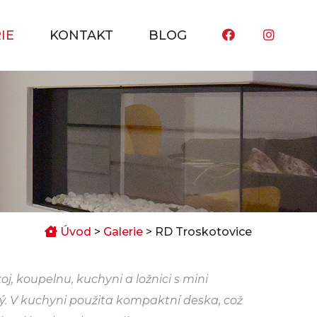
IE
KONTAKT
BLOG
Úvod
>
Galerie
> RD Troskotovice
j, koupelnu, kuchyni a ložnici s mini
lý. V kuchyni použita kompaktní deska, což