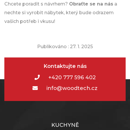
Chcete poradit s návrhem?
Obraťte se na nás
a
nechte si vyrobit nábytek, který bude odrazem
vašich potřeb i vkusu!
Publikováno : 27. 1. 2025
Kontaktujte nás
+420 777 596 402
info@woodtech.cz
KUCHYNĚ