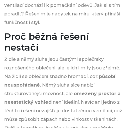
ventilací dochází i k pomačkání oděvů. Jak si s tím
poradit? Řešením je nábytek na míru, který přináší
funkčnost i styl.
Proč běžná řešení
nestačí
Židle a němý sluha jsou častými společníky
roznošeného oblečení, ale jejich limity jsou zřejmé.
Na židli se oblečení snadno hromadí, což
působí
neuspořádaně.
Němý sluha sice nabízí
strukturovanější možnost, ale
omezený prostor a
neestetický vzhled
není ideální. Navíc ani jedno z
těchto řešení nezajišťuje dostatečnou ventilaci, což
může způsobit zápach nebo vlhkost v tkaninách.
Další alternativou je věšák, který sice umožňuje