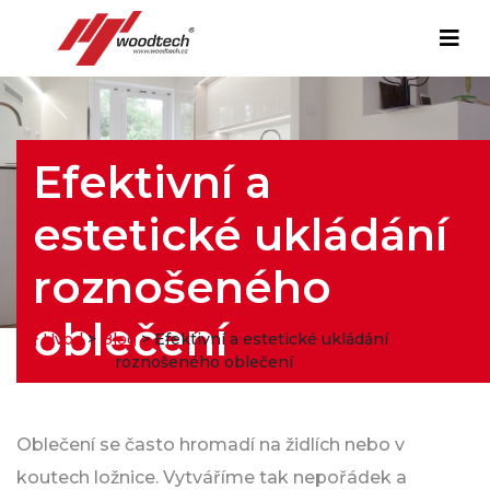
Efektivní a
estetické ukládání
roznošeného
oblečení
Úvod
>
Blog
> Efektivní a estetické ukládání
roznošeného oblečení
Oblečení se často hromadí na židlích nebo v
koutech ložnice. Vytváříme tak nepořádek a